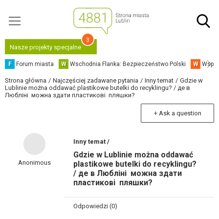
3
Nasze projekty specjalne
F
Forum miasta
W
Wschodnia Flanka: Bezpieczeństwo Polski
W
Współ
Strona główna
Najczęściej zadawane pytania
Inny temat
Gdzie w
Lublinie można oddawać plastikowe butelki do recyklingu? / де в
Любліні можна здати пластикові пляшки?
+ Ask a question
Inny temat /
Gdzie w Lublinie można oddawać
Anonimous
plastikowe butelki do recyklingu?
/ де в Любліні можна здати
пластикові пляшки?
Odpowiedzi (0)