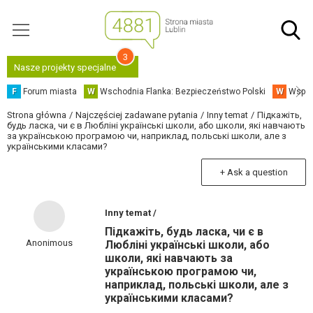
3
Nasze projekty specjalne
F
Forum miasta
W
Wschodnia Flanka: Bezpieczeństwo Polski
W
Współ
Strona główna
Najczęściej zadawane pytania
Inny temat
Підкажіть,
будь ласка, чи є в Любліні українські школи, або школи, які навчають
за українською програмою чи, наприклад, польські школи, але з
українськими класами?
+ Ask a question
Inny temat /
Підкажіть, будь ласка, чи є в
Anonimous
Любліні українські школи, або
школи, які навчають за
українською програмою чи,
наприклад, польські школи, але з
українськими класами?