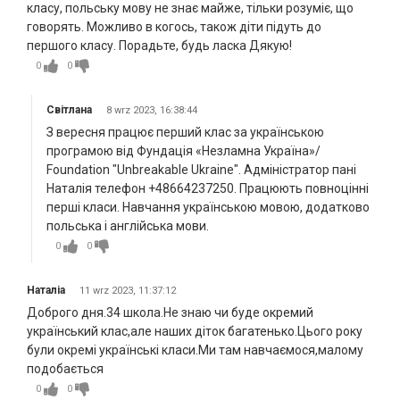
класу, польську мову не знає майже, тільки розуміє, що
говорять. Можливо в когось, також діти підуть до
першого класу. Порадьте, будь ласка Дякую!
0
0
Світлана
8 wrz 2023, 16:38:44
З вересня працює перший клас за українською
програмою від Фундація «Незламна Україна»/
Foundation "Unbreakable Ukraine". Адміністратор пані
Наталія телефон +48664237250. Працюють повноцінні
перші класи. Навчання українською мовою, додатково
польська і англійська мови.
0
0
Наталіа
11 wrz 2023, 11:37:12
Доброго дня.34 школа.Не знаю чи буде окремий
український клас,але наших діток багатенько.Цього року
були окремі українські класи.Ми там навчаємося,малому
подобається
0
0