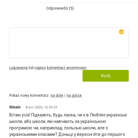
Odpowiedzi (5)
Logowanie
lub
napisz komentarz anonimowo
Wyślij
Pokaż nowy komentarz:
na dole
/
na górze
Міхаїл
8 wrz 2023, 16:34:29
Вітаю усіх! Підкажіть, будь ласка, чи є в Любліні українські
школи, або школи, які навчають за українською
програмою чи, наприклад, польські школи, але з
українськими класами? Доньці у вересні йти до першого