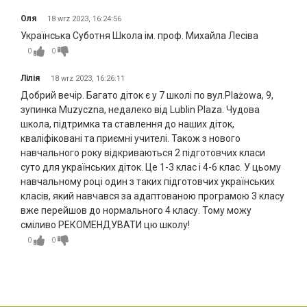
Оля
18 wrz 2023, 16:24:56
Українська Суботня Школа ім. проф. Михайла Лесіва
0
0
Лілія
18 wrz 2023, 16:26:11
Добрий вечір. Багато діток є у 7 школі по вул.Plażowa, 9,
зупинка Muzyczna, недалеко від Lublin Plaza. Чудова
школа, підтримка та ставлення до наших діток,
кваліфіковані та приємні учителі. Також з нового
навчального року відкриваються 2 підготовчих класи
суто для українських діток. Це 1-3 клас і 4-6 клас. У цьому
навчальному році один з таких підготовчих українських
класів, який навчався за адаптованою програмою 3 класу
вже перейшов до нормального 4 класу. Тому можу
сміливо РЕКОМЕНДУВАТИ цю школу!
0
0