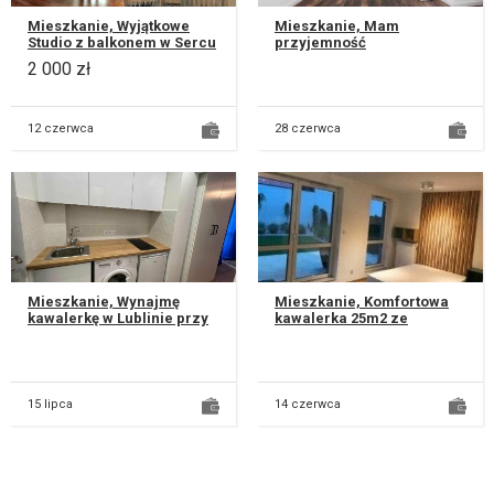
Mieszkanie, Wyjątkowe
Mieszkanie, Mam
Studio z balkonem w Sercu
przyjemność
Lublina – ul. Okopowa
zaprezentować Państwu
2 000 zł
Szukasz miejsca z duszą w
komfortowe mieszkanie do
sam...
wynajęcia w idealnej loka...
12 czerwca
28 czerwca
Mieszkanie, Wynajmę
Mieszkanie, Komfortowa
kawalerkę w Lublinie przy
kawalerka 25m2 ze
ul Pana Tadeusza 8 w
sporym,
samym sercu miasteczka
zagospodarowanym
akademicki...
ogródkiem i tarasem.
Śródmieście,...
15 lipca
14 czerwca