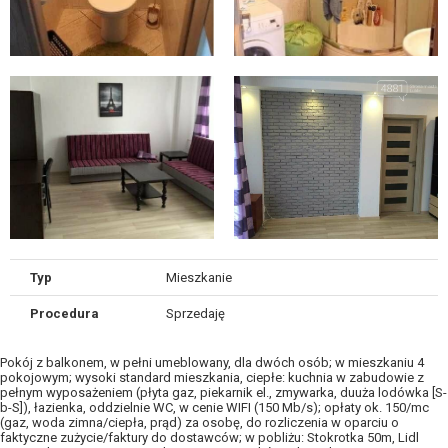
Typ
Mieszkanie
Procedura
Sprzedaję
Pokój z balkonem, w pełni umeblowany, dla dwóch osób; w mieszkaniu 4
pokojowym; wysoki standard mieszkania, ciepłe: kuchnia w zabudowie z
pełnym wyposażeniem (płyta gaz, piekarnik el., zmywarka, duuża lodówka [S-
b-S]), łazienka, oddzielnie WC, w cenie WIFI (150 Mb/s); opłaty ok. 150/mc
(gaz, woda zimna/ciepła, prąd) za osobę, do rozliczenia w oparciu o
faktyczne zużycie/faktury do dostawców; w pobliżu: Stokrotka 50m, Lidl