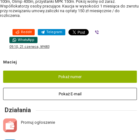
100m, Olimp 400m, przystanki MPK 150m. Pokój wolny od zaraz.
Współlokatorzy osoby pracujące. Kaucja w wysokości 1 miesiąca do zwrotu
przy rozwiązaniu umowy.zaliczki na opłaty 150 zł miesięcznie / do
rozliczenia.
Reddit
Telegram
Viber
WhatsApp
09:10, 21 czerwca, №483
Maciej
Pokaż numer
Pokaż E-mail
Działania
Promuj ogłoszenie