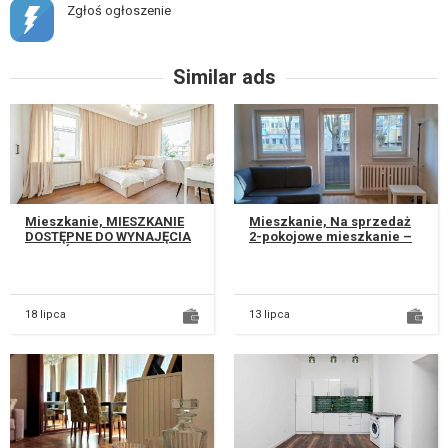
Zgłoś ogłoszenie
Similar ads
Mieszkanie, MIESZKANIE
Mieszkanie, Na sprzedaż
DOSTĘPNE DO WYNAJĘCIA
2-pokojowe mieszkanie –
OD PAŹDZIERNIKA
Lublin, LSM, os.
NAJWAŻNIEJSZE
Słowackiego, ul. Balladyny.
INFORMACJE: • Mieszka...
Oferuj...
18 lipca
13 lipca