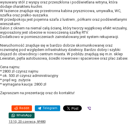
wysuwany stół z wyspy oraz przeszklona i podświetlana witryna, która
dodaje charakteru kuchni.
W łazience znajduje się przestronna kabina prysznicowa, umywalka, WC,
szafka oraz pralko-suszarka.
W przedpokoju jest pojemna szafa z lustrem , półkami oraz podświetlanymi
wieszakami.
Salon z oknem na niemal całą ścianę, który tworzy wyjątkowy efekt wizualny,
wyposażony jest obecnie w nowoczesną szafkę RTV.
Dodatkowo w pomieszczeniach zainstalowany jest system rekuperacji.
Nieruchomość znajduje się w bardzo dobrze skomunikowanej oraz
rozwiniętej pod względem infrastruktury dzielnicy. Bardzo dobry i szybki
dojazd do obwodnicy i centrum miasta. W pobliżu znajdują się m.in. sklep
Lewiatan, pętla autobusowa, ścieżki rowerowe i spacerowe oraz plac zabaw.
Cena najmu:
* 2800 zł czynsz najmu
* ok. 500 zł czynsz administracyjny
* prąd wg. zużycia
* wymagana kaucja: 2800 zł
Zapraszam na prezentację oraz do kontaktu!
Reddit
Telegram
Viber
WhatsApp
13:10, 20 czerwca, №480