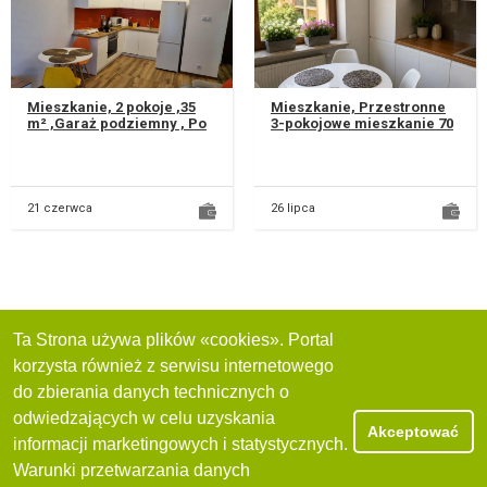
Mieszkanie, 2 pokoje ,35
Mieszkanie, Przestronne
m² ,Garaż podziemny , Po
3-pokojowe mieszkanie 70
remoncie , Osiedle
m² na zielonym osiedlu –
Wiktoryn Do wynajęcia
Czuby , Lublin - Dziewnny...
nowocz...
21 czerwca
26 lipca
Ta Strona używa plików «cookies». Portal
korzysta również z serwisu internetowego
do zbierania danych technicznych o
odwiedzających w celu uzyskania
Akceptować
informacji marketingowych i statystycznych.
Warunki przetwarzania danych