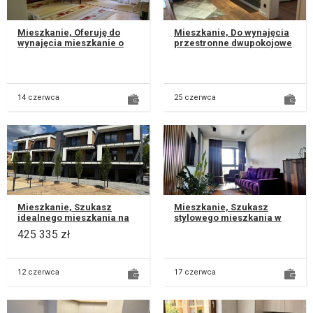
Mieszkanie, Oferuję do
Mieszkanie, Do wynajęcia
wynajęcia mieszkanie o
przestronne dwupokojowe
powierzchni 58 m².
mieszkanie przy ul.
Mieszkanie dla studentów
Łęczyńskiej w Lublinie.
lub młodyc...
Znajduj...
14 czerwca
25 czerwca
Mieszkanie, Szukasz
Mieszkanie, Szukasz
idealnego mieszkania na
stylowego mieszkania w
start lub pod inwestycję?
dobrej lokalizacji?
425 335 zł
Mamy dla Ciebie wyjątkową
Oferujemy stylowo
prop...
urządzone 2-poko...
12 czerwca
17 czerwca