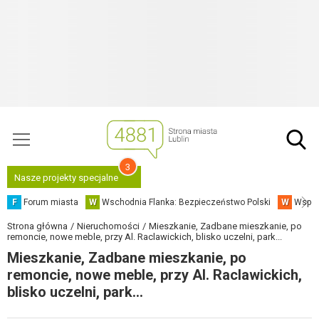
3
Nasze projekty specjalne
F
Forum miasta
W
Wschodnia Flanka: Bezpieczeństwo Polski
W
Współ
Strona główna
Nieruchomości
Mieszkanie, Zadbane mieszkanie, po
remoncie, nowe meble, przy Al. Raclawickich, blisko uczelni, park...
Mieszkanie, Zadbane mieszkanie, po
remoncie, nowe meble, przy Al. Raclawickich,
blisko uczelni, park...