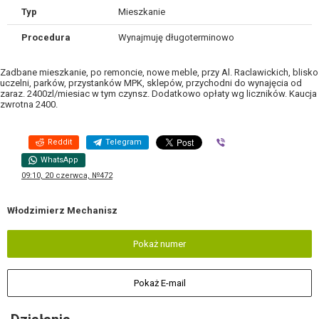
Typ
Mieszkanie
Procedura
Wynajmuję długoterminowo
Zadbane mieszkanie, po remoncie, nowe meble, przy Al. Raclawickich, blisko
uczelni, parków, przystanków MPK, sklepów, przychodni do wynajęcia od
zaraz. 2400zl/miesiac w tym czynsz. Dodatkowo opłaty wg liczników. Kaucja
zwrotna 2400.
Reddit
Telegram
Viber
WhatsApp
09:10, 20 czerwca, №472
Włodzimierz Mechanisz
Pokaż numer
Pokaż E-mail