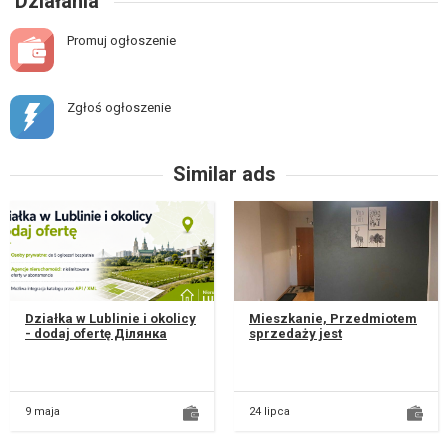
Działania
Promuj ogłoszenie
Zgłoś ogłoszenie
Similar ads
Działka w Lublinie i okolicy
Mieszkanie, Przedmiotem
- dodaj ofertę Ділянка
sprzedaży jest
Czuby Północne, Masz
funkcjonalne mieszkanie o
działkę na sprzedaż albo
powierzchni 18,8 m²,
do...
zlokalizowane...
9 maja
24 lipca