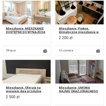
Mieszkanie, MIESZKANIE
Mieszkanie, Piękne,
DOSTĘPNE DO WYNAJĘCIA
klimatyczne mieszkanie w
OD PAŹDZIERNIKA
secesyjnej kamienicy
2 200 zł
NAJWAŻNIEJSZE
położonej w centrum
INFORMACJE: * Nowe mi...
Lublina. Powie...
18 lipca
12 czerwca
Mieszkanie, Oferuję na
Mieszkanie, UMOWA
wynajem dwa przytulne
NAJMU OKAZJONALNEGO
mieszkania o powierzchni
Wynajmę nowoczesne
2 500 zł
42 m². Znajdziesz tu dwa
mieszkanie o powierzchni
pokoj...
35 m² w nowym apa...