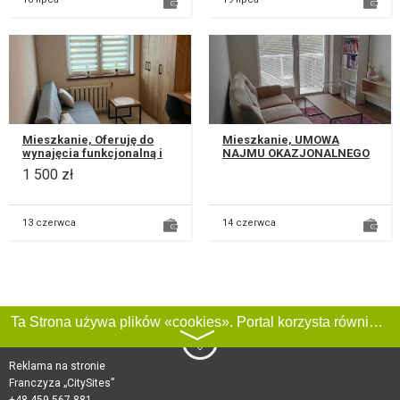
Mieszkanie, Oferuję do
Mieszkanie, UMOWA
wynajęcia funkcjonalną i
NAJMU OKAZJONALNEGO
przytulną mikrokawalerkę
Wynajmę nowoczesne
1 500 zł
o powierzchni ok 15 m2.
mieszkanie o powierzchni
Mie...
35 m² w nowym apa...
13 czerwca
14 czerwca
Ta Strona używa plików «cookies». Portal korzysta również z serwisu internetowego do zbierania danych technicznych o odwiedzających w celu uzyskania informacji marketingowych i statystycznych. Warunki przetwarzania danych odwiedzających Stronę, patrz:
〉
Reklama na stronie
Franczyza „CitySites”