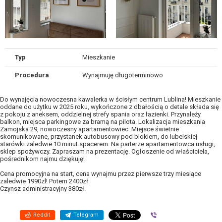
Typ
Mieszkanie
Procedura
Wynajmuję długoterminowo
Do wynajęcia nowoczesna kawalerka w ścisłym centrum Lublina! Mieszkanie
oddane do użytku w 2025 roku, wykończone z dbałością o detale składa się
z pokoju z aneksem, oddzielnej strefy spania oraz łazienki. Przynależy
balkon, miejsca parkingowe za bramą na pilota. Lokalizacja mieszkania
Zamojska 29, nowoczesny apartamentowiec. Miejsce świetnie
skomunikowane, przystanek autobusowy pod blokiem, do lubelskiej
starówki zaledwie 10 minut spacerem. Na parterze apartamentowca usługi,
sklep spożywczy. Zapraszam na prezentację. Ogłoszenie od właściciela,
pośrednikom najmu dziękuję!
Cena promocyjna na start, cena wynajmu przez pierwsze trzy miesiące
zaledwie 1990zl! Potem 2400zł.
Czynsz administracyjny 380zł.
Reddit
Telegram
Viber