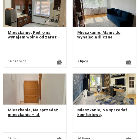
Mieszkanie, Piętro na
Mieszkanie, Mamy do
wynajem wolne od zaraz -
wynajęcia śliczne
świeżo po remoncie - 48m2
mieszkanie w centrum na
- piętro domu jednorodzi...
Czwartku przy ul. Czwartek
26 w Lublin...
14 czerwca
7 lipca
Mieszkanie, Na sprzedaż
Mieszkanie, Na sprzedaż
mieszkanie – ul.
komfortowe,
Sowińskiego 3, Lublin
bezczynszowe mieszkanie
Sprzedam mieszkanie o
o powierzchni 46,35 m²,
powierzchni...
położone w jedne...
16 lipca
19 lipca