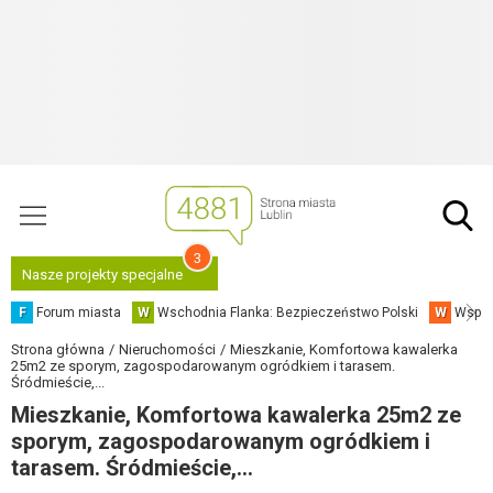
3
Nasze projekty specjalne
F
Forum miasta
W
Wschodnia Flanka: Bezpieczeństwo Polski
W
Współ
Strona główna
Nieruchomości
Mieszkanie, Komfortowa kawalerka
25m2 ze sporym, zagospodarowanym ogródkiem i tarasem.
Śródmieście,...
Mieszkanie, Komfortowa kawalerka 25m2 ze
sporym, zagospodarowanym ogródkiem i
tarasem. Śródmieście,...