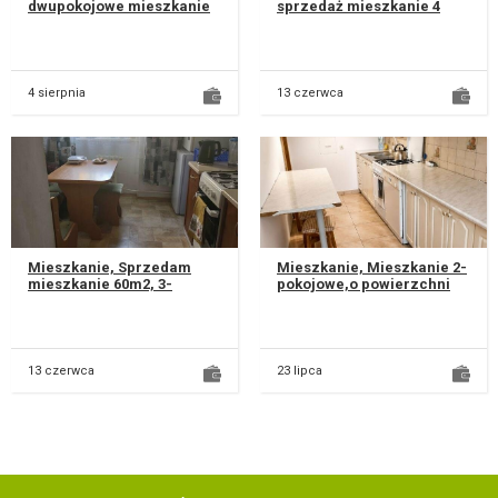
dwupokojowe mieszkanie
sprzedaż mieszkanie 4
52,9 m2 na pierwszym
pokojowe w bezpośrednim
piętrze w 4-piętrowym
sąsiedztwie najlepszych
bloku przy ul...
lubelsk...
4 sierpnia
13 czerwca
Mieszkanie, Sprzedam
Mieszkanie, Mieszkanie 2-
mieszkanie 60m2, 3-
pokojowe,o powierzchni
pokojowe, rozkładowe, na
około 46m2, Lublin, Czuby
parterze bloku 4-
Błonie, ul. Herbowa Moż...
piętrowego. Osiedl...
13 czerwca
23 lipca