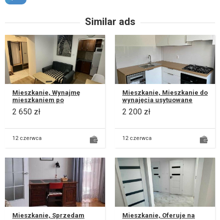
Similar ads
Mieszkanie, Wynajmę
Mieszkanie, Mieszkanie do
mieszkaniem po
wynajęcia usytuowane
generalnym remoncie , na
przy ul. Narutowicza.
2 650 zł
2 200 zł
ulicy Juranda dzielnica
Dostępne od zaraz. W
LSM. 10 minut pi...
pobliżu...
12 czerwca
12 czerwca
Mieszkanie, Sprzedam
Mieszkanie, Oferuje na