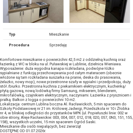
Typ
Mieszkanie
Procedura
Sprzedaję
Komfortowe mieszkanie o powierzchni 42,5 m2 z oddzielną kuchnią oraz
łazienką z WC w bloku na ul. Puławskiej w Lublinie, dzielnica Wieniawa.
Wyposażenie: duża wygodna kanapa rozkładana, podwójne łóżko
sypialniane z funkcją przechowywania pod całym materacem (obecnie
włożone są tam rozkładana suszarka na pranie, deska do prasowania,
żelazko, nowy mop), nowe przestronne szafy w sypialni i przedpokoju, duży
stół /biurko. Przestronna kuchnia z piekarnikiem elektrycznym, kuchenką/
płytą gazową, nową lodówką firmy Samsung, mikserem, blenderem,
mikrofalówką, czajnikiem elektrycznym, naczyniami. Łazienka z prysznicem i
pralką. Balkon z logga o powierzchni 10 m2.
Lokalizacja: centrum Lublina boczna Al. Racławickich, 5 min spacerem do
Szkoły Podstawowej nr 21 im. Królowej Jadwigi, Przedszkola nr 10 i Żłobka
nr 4, w bliskiej odległości do przystanków MPK (ul. Popiełuszki linie: 002 w
obie strony, Aleje Racławickie: 003, 004, 007, 012, 018, 020, 057, 0N3, 151, 155,
158), wszystkich uczelni, 15 min spacerem Ogród Saski.
Mieszkanie dla osób niepalących, bez zwierząt
DOSTĘPNE OD 01.07.2026r.