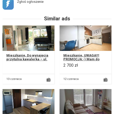
Zgłoś ogłoszenie
Similar ads
Mieszkanie, Do wynajęcia
Mieszkanie, UWAGA!!!
przytulna kawalerka – ul.
PROMOCJA:-) Mam do
Bajkowa, Lublin Oferuję do
wynajęcia nowe 2-
2 700 zł
wynajęcia komfortow...
pokojowe WYJĄTKOWE
mieszkanie a właściwi...
13 czerwca
12 czerwca