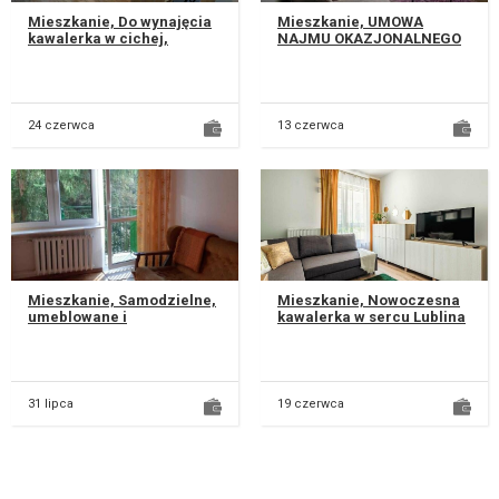
Mieszkanie, Do wynajęcia
Mieszkanie, UMOWA
kawalerka w cichej,
NAJMU OKAZJONALNEGO
spokojnej okolicy na
Wynajmę nowoczesne
Felinie przy ul.
mieszkanie o powierzchni
Urbanowicza w Lub...
35 m² w nowym apa...
24 czerwca
13 czerwca
Mieszkanie, Samodzielne,
Mieszkanie, Nowoczesna
umeblowane i
kawalerka w sercu Lublina
wyposażone, mieszkanie z
– Al. Racławickie 28A
balkonem i piwnicą, wc i
Oferuję do wynajęcia
łazienka odd...
stylową...
31 lipca
19 czerwca