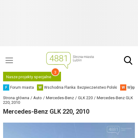
3
Nasze projekty specjalne
F
Forum miasta
W
Wschodnia Flanka: Bezpieczeństwo Polski
W
Współ
Strona główna
Auto
Mercedes-Benz
GLK 220
Mercedes-Benz GLK
220, 2010
Mercedes-Benz GLK 220, 2010