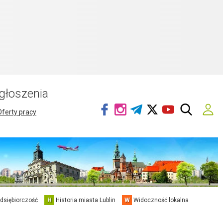
głoszenia
Oferty pracy
edsiębiorczość
H
Historia miasta Lublin
W
Widoczność lokalna