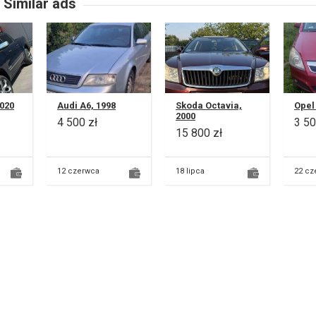
Similar ads
020
Audi A6, 1998
Skoda Octavia,
Opel
2000
4 500 zł
3 50
15 800 zł
12 czerwca
18 lipca
22 cz