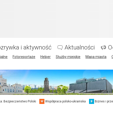
zrywka i aktywność
Aktualności
O
jalne
Fotoreportaże
Helper
Służby miejskie
Mapa miasta
a: Bezpieczeństwo Polski
W
Współpraca polsko-ukraińska
B
Biznes i prz