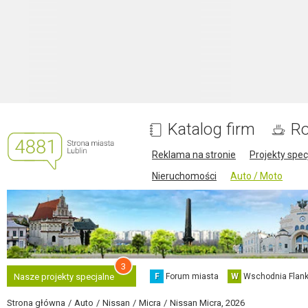
Katalog firm
Ro
Reklama na stronie
Projekty spec
Nieruchomości
Auto / Moto
3
F
Forum miasta
W
Wschodnia Flank
Nasze projekty specjalne
Strona główna
Auto
Nissan
Micra
Nissan Micra, 2026