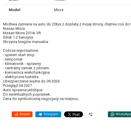
Model
Micra
Możliwa zamiana na auto do 20tys z dopłatą z mojej strony, chętnie coś do t
Nissan Micra
Nissan Micra 2014r. lift
Silnik 1.2 benzyna
Skrzynia biegów manualna
Dobrze wyposażone:
- system start stop
- tempomat
- klimatronik - sprawny
- centralny zamek z pilotem
- kierownica wielofunkcyjna
- elektryczne lusterka
Ubezpieczenie ważne do 09.2026
Przegląd 04.2027
Auto sprawne jeżdżące.
Do ewentualnych poprawek.
Cena do symbolicznej negocjacji na miejscu,
Reddit
Telegram
Viber
WhatsAp