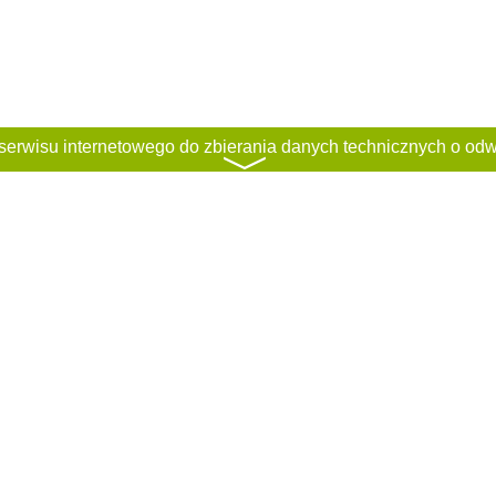
〉
ci
Regulamin
Classified rules