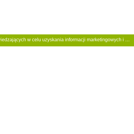
Ta Strona używa plików «cookies». Portal korzysta również z serwisu internetowego do zbierania danych technicznych o odwiedzających w celu uzyskania informacji marketingowych i statystycznych. Warunki przetwarzania danych odwiedzających Stronę, patrz: