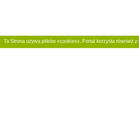
Dołącz do nas :
Reklama na stronie
Franczyza „CitySites”
+48 459 567 881
Autorzy projektu
inform@4881.pl
Polityka prywatnoś
+48 459 567 881