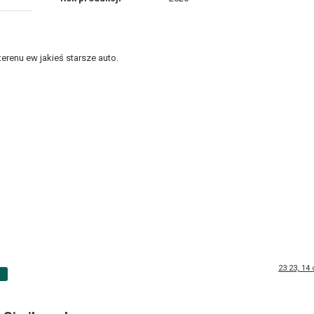
erenu ew jakieś starsze auto.
23:23, 14
p