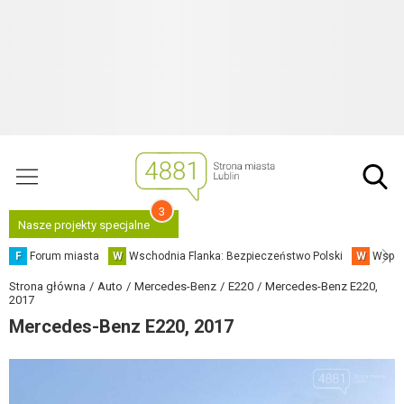
3
Nasze projekty specjalne
F
Forum miasta
W
Wschodnia Flanka: Bezpieczeństwo Polski
W
Współ
Strona główna
Auto
Mercedes-Benz
E220
Mercedes-Benz E220,
2017
Mercedes-Benz E220, 2017