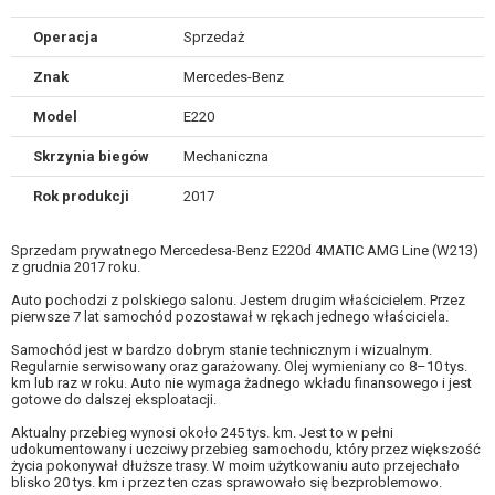
Operacja
Sprzedaż
Znak
Mercedes-Benz
Model
E220
Skrzynia biegów
Mechaniczna
Rok produkcji
2017
Sprzedam prywatnego Mercedesa-Benz E220d 4MATIC AMG Line (W213)
z grudnia 2017 roku.
Auto pochodzi z polskiego salonu. Jestem drugim właścicielem. Przez
pierwsze 7 lat samochód pozostawał w rękach jednego właściciela.
Samochód jest w bardzo dobrym stanie technicznym i wizualnym.
Regularnie serwisowany oraz garażowany. Olej wymieniany co 8–10 tys.
km lub raz w roku. Auto nie wymaga żadnego wkładu finansowego i jest
gotowe do dalszej eksploatacji.
Aktualny przebieg wynosi około 245 tys. km. Jest to w pełni
udokumentowany i uczciwy przebieg samochodu, który przez większość
życia pokonywał dłuższe trasy. W moim użytkowaniu auto przejechało
blisko 20 tys. km i przez ten czas sprawowało się bezproblemowo.