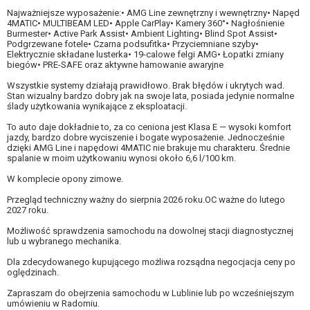
Najważniejsze wyposażenie:• AMG Line zewnętrzny i wewnętrzny• Napęd
4MATIC• MULTIBEAM LED• Apple CarPlay• Kamery 360°• Nagłośnienie
Burmester• Active Park Assist• Ambient Lighting• Blind Spot Assist•
Podgrzewane fotele• Czarna podsufitka• Przyciemniane szyby•
Elektrycznie składane lusterka• 19-calowe felgi AMG• Łopatki zmiany
biegów• PRE-SAFE oraz aktywne hamowanie awaryjne
Wszystkie systemy działają prawidłowo. Brak błędów i ukrytych wad.
Stan wizualny bardzo dobry jak na swoje lata, posiada jedynie normalne
ślady użytkowania wynikające z eksploatacji.
To auto daje dokładnie to, za co ceniona jest Klasa E — wysoki komfort
jazdy, bardzo dobre wyciszenie i bogate wyposażenie. Jednocześnie
dzięki AMG Line i napędowi 4MATIC nie brakuje mu charakteru. Średnie
spalanie w moim użytkowaniu wynosi około 6,6 l/100 km.
W komplecie opony zimowe.
Przegląd techniczny ważny do sierpnia 2026 roku.OC ważne do lutego
2027 roku.
Możliwość sprawdzenia samochodu na dowolnej stacji diagnostycznej
lub u wybranego mechanika.
Dla zdecydowanego kupującego możliwa rozsądna negocjacja ceny po
oględzinach.
Zapraszam do obejrzenia samochodu w Lublinie lub po wcześniejszym
umówieniu w Radomiu.