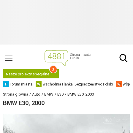
3
Nasze projekty specjalne
F
Forum miasta
W
Wschodnia Flanka: Bezpieczeństwo Polski
W
Współ
Strona główna
Auto
BMW
E30
BMW E30, 2000
BMW E30, 2000