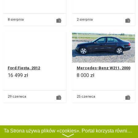
8 sierpnia
2 sierpnia
Ford Fiesta, 2012
Mercedes-Benz W211, 2000
16 499 zł
8 000 zł
29 czerwca
25 czerwca
Ta Strona używa plików «cookies». Portal korzysta również z serwisu internetowego do zbierania danych technicznych o odwiedzających w celu uzyskania informacji marketingowych i statystycznych. Warunki przetwarzania danych odwiedzających Stronę, patrz:
〉