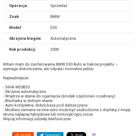
Operacja
Sprzedaż
Znak
BMW
Model
E30
Skrzynia biegów
Automatyczna
Rok produkcji
2000
Witam mam do zaoferowania BMW E30 Auto w trakcie projektu –
wymaga dokończenia, ale odpala i normalnie jeździ.
Najważniejsze:
- Silnik M20B20
- Skrzynia automatyczna
- Wnętrze w stanie do ogarnięcia (środek częściowo rozebrany)
- Blacharka w dobrym stanie
- Auto kompletne, dobra baza pod dalsze prace
- Możliwa zamiana na inne auto może być uszkodzone z dopłatą z mojej
strony najlepiej hybrydowe lub motocykl typu cross
Więcej informacji udzielę telefonicznie.
Reddit
Telegram
Viber