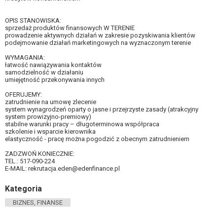
OPIS STANOWISKA:
sprzedaż produktów finansowych W TERENIE
prowadzenie aktywnych działań w zakresie pozyskiwania klientów
podejmowanie działań marketingowych na wyznaczonym terenie
WYMAGANIA:
łatwość nawiązywania kontaktów
samodzielność w działaniu
umiejętność przekonywania innych
OFERUJEMY:
zatrudnienie na umowę zlecenie
system wynagrodzeń oparty o jasne i przejrzyste zasady (atrakcyjny
system prowizyjno-premiowy)
stabilne warunki pracy – długoterminowa współpraca
szkolenie i wsparcie kierownika
elastyczność - pracę można pogodzić z obecnym zatrudnieniem
ZADZWOŃ KONIECZNIE:
TEL.: 517-090-224
E-MAIL:
rekrutacja.eden@edenfinance.pl
Kategoria
BIZNES, FINANSE