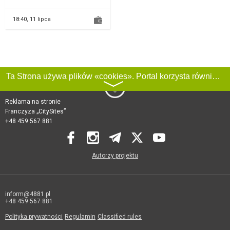
zamrażać gotówki? Dobierzemy
leasing...
18:40,
11 lipca
Ta Strona używa plików «cookies». Portal korzysta również z serwisu internetowego do zbierania danych technicznych o odwiedzających w celu uzyskania informacji marketingowych i statystycznych. Warunki przetwarzania danych odwiedzających Stronę, patrz:
〉
Reklama na stronie
Franczyza „CitySites”
+48 459 567 881
Autorzy projektu
inform@4881.pl
+48 459 567 881
Polityka prywatności
Regulamin
Classified rules