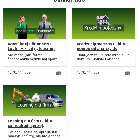
Konsultacje finansowe
Kredyt hipoteczny Lublin –
Lublin – kredyt, leasing,
pomoc od analizy do
plan spłaty i analiza
decyzji banku
Nie wiesz, jaka forma
Planujesz zakup mieszkania lub
kosztów
finansowania będzie najlepsza:
domu w Lublinie i chcesz
kredyt, leasing, a może inny
spokojnie przejść przez cały
wariant? W Bezpiec...
proces? W Bezpi...
18:40,
11 lipca
18:40,
11 lipca
Leasing dla firm Lublin –
samochód, sprzęt,
maszyny (szybka analiza)
Potrzebujesz auta, sprzętu lub
maszyn do firmy, ale nie chcesz