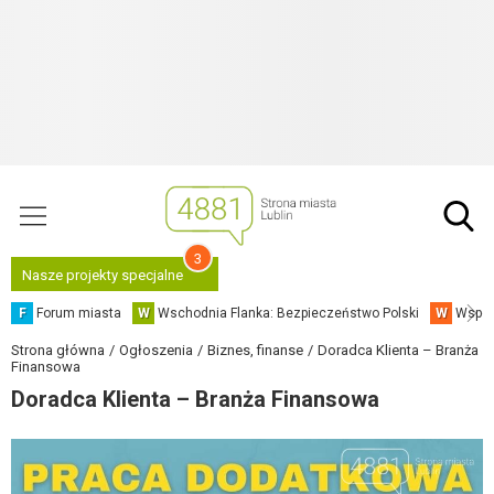
3
Nasze projekty specjalne
F
Forum miasta
W
Wschodnia Flanka: Bezpieczeństwo Polski
W
Współ
Strona główna
Ogłoszenia
Biznes, finanse
Doradca Klienta – Branża
Finansowa
Doradca Klienta – Branża Finansowa