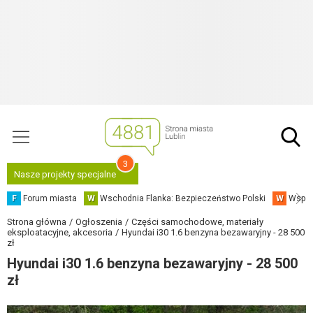
3
Nasze projekty specjalne
F
Forum miasta
W
Wschodnia Flanka: Bezpieczeństwo Polski
W
Współ
Strona główna
Ogłoszenia
Części samochodowe, materiały
eksploatacyjne, akcesoria
Hyundai i30 1.6 benzyna bezawaryjny - 28 500
zł
Hyundai i30 1.6 benzyna bezawaryjny - 28 500
zł