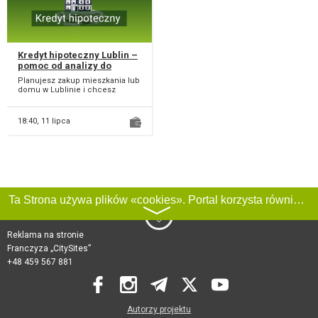
Kredyt hipoteczny Lublin –
pomoc od analizy do
decyzji banku
Planujesz zakup mieszkania lub
domu w Lublinie i chcesz
spokojnie przejść przez cały
proces? W Bezpi...
18:40,
11 lipca
Ta Strona używa plików «cookies». Portal korzysta również z serwisu internetowego do zbierania danych technicznych o odwiedzających w celu uzyskania informacji marketingowych i statystycznych. Warunki przetwarzania danych odwiedzających Stronę, patrz:
〉
Reklama na stronie
Franczyza „CitySites”
+48 459 567 881
Autorzy projektu