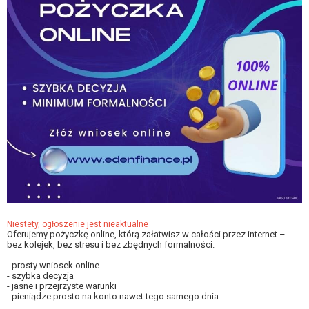
Niestety, ogłoszenie jest nieaktualne
Oferujemy pożyczkę online, którą załatwisz w całości przez internet –
bez kolejek, bez stresu i bez zbędnych formalności.
- prosty wniosek online
- szybka decyzja
- jasne i przejrzyste warunki
- pieniądze prosto na konto nawet tego samego dnia