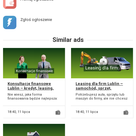
Zgłoś ogłoszenie
Similar ads
Konsultacje finansowe
Leasing dla firm Lublin –
Lublin – kredyt, leasing,
samochód, sprzęt,
plan spłaty i analiza
maszyny (szybka analiza)
Nie wiesz, jaka forma
Potrzebujesz auta, sprzętu lub
kosztów
finansowania będzie najlepsza:
maszyn do firmy, ale nie chcesz
kredyt, leasing, a może inny
zamrażać gotówki? Dobierzemy
wariant? W Bezpiec...
leasing...
18:40,
11 lipca
18:40,
11 lipca