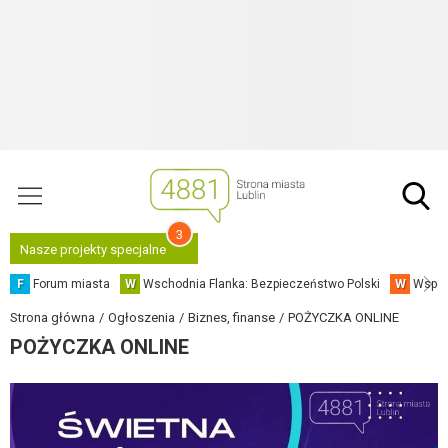
3
Nasze projekty specjalne
F
Forum miasta
W
Wschodnia Flanka: Bezpieczeństwo Polski
W
Współ
Strona główna
Ogłoszenia
Biznes, finanse
POŻYCZKA ONLINE
POŻYCZKA ONLINE