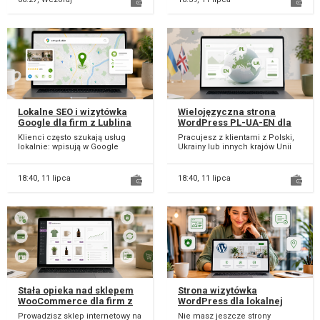
Lokalne SEO i wizytówka
Wielojęzyczna strona
Google dla firm z Lublina
WordPress PL-UA-EN dla
firm w Polsce
Klienci często szukają usług
Pracujesz z klientami z Polski,
lokalnie: wpisują w Google
Ukrainy lub innych krajów Unii
nazwę usługi i miasto, np.
Europejskiej? Sama polska
“fryzjer Lublin”,...
wersja stro...
18:40,
11 lipca
18:40,
11 lipca
Stała opieka nad sklepem
Strona wizytówka
WooCommerce dla firm z
WordPress dla lokalnej
Lublina
firmy w 14 dni
Prowadzisz sklep internetowy na
Nie masz jeszcze strony