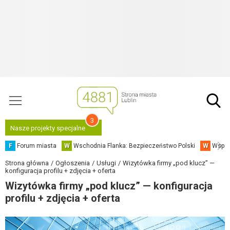
3
Nasze projekty specjalne
F
Forum miasta
W
Wschodnia Flanka: Bezpieczeństwo Polski
W
Współ
Strona główna
Ogłoszenia
Usługi
Wizytówka firmy „pod klucz” —
konfiguracja profilu + zdjęcia + oferta
Wizytówka firmy „pod klucz” — konfiguracja
profilu + zdjęcia + oferta