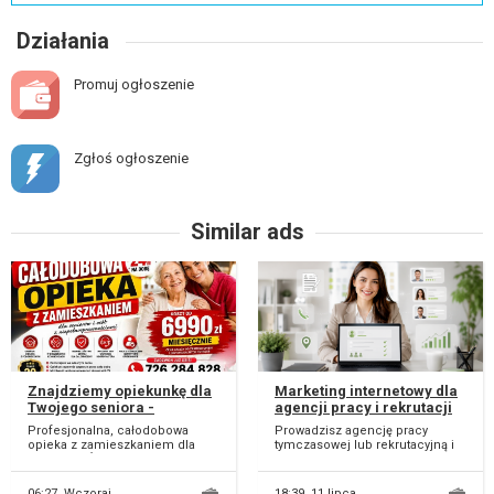
Działania
Promuj ogłoszenie
Zgłoś ogłoszenie
Similar ads
Znajdziemy opiekunkę dla
Marketing internetowy dla
Twojego seniora -
agencji pracy i rekrutacji
całodobowo, u niego w
Profesjonalna, całodobowa
Prowadzisz agencję pracy
domu/ Opieka nad
opieka z zamieszkaniem dla
tymczasowej lub rekrutacyjną i
seniorem w jego domu -
seniorów. Świadczymy wyłącznie
szukasz więcej zgłoszeń od
całodobowo, z
całodobową op...
kandydatów? Po...
zamieszkaniem
06:27,
Wczoraj
18:39,
11 lipca