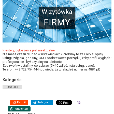
Niestety, ogłoszenie jest nieaktualne
Nie masz czasu dłubać w ustawieniach? Zrobimy to za Ciebie: opisy,
usługi, zdjęcia, godziny, CTA i podstawowe porządki, żeby profil wyglądał
profesjonalnie i był czytelny na telefonie.
Zadzwoń — ustalimy, co zebrać (5–10 zdjęć, lista usług, dane).
Telefon: +48 722 754 444 (powiedz, że znalazłeś numer na 4881.pl)
Kategoria
USŁUGI
Reddit
Telegram
Viber
WhatsApp