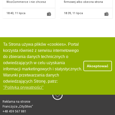
WooCommerce i nie chcesz
firmowej albo obecna strona
tracić czasu na aktualizacje,
wygląda przestarzale i nie
błędy technic...
pomaga w zdobywaniu k...
18:40,
11 lipca
18:39,
11 lipca
Ta Strona używa plików «cookies». Portal
korzysta również z serwisu internetowego
do zbierania danych technicznych o
odwiedzających w celu uzyskania
Akceptować
informacji marketingowych i statystycznych.
Warunki przetwarzania danych
odwiedzających Stronę, patrz:
"Polityka prywatności"
Reklama na stronie
Franczyza „CitySites”
+48 459 567 881