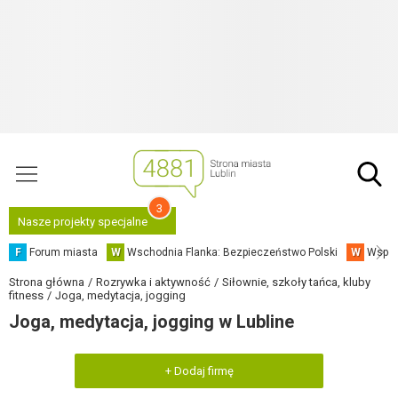
3
Nasze projekty specjalne
F
Forum miasta
W
Wschodnia Flanka: Bezpieczeństwo Polski
W
Współ
Strona główna
Rozrywka i aktywność
Siłownie, szkoły tańca, kluby
fitness
Joga, medytacja, jogging
Joga, medytacja, jogging w Lubline
+ Dodaj firmę