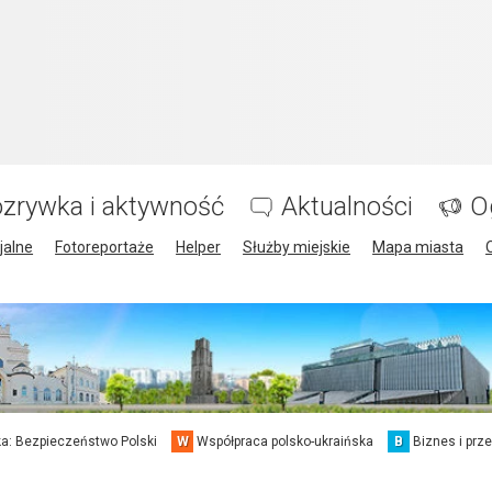
zrywka i aktywność
Aktualności
O
jalne
Fotoreportaże
Helper
Służby miejskie
Mapa miasta
a: Bezpieczeństwo Polski
W
Współpraca polsko-ukraińska
B
Biznes i prz