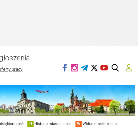
głoszenia
Oferty pracy
edsiębiorczość
H
Historia miasta Lublin
W
Widoczność lokalna