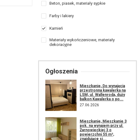
Beton, piasek, materiały sypkie
Farby i lakiery
Kamień
Materiały wykończeniowe, materiały
dekoracyjne
Ogłoszenia
Mieszkanie, Do wynajęcia
przestronna kawalerka na
LSM, ul. Wallenroda, duży
balkon Kawalerka o po...
27.06.2026
Mieszkanie, Mieszkanie 3
pok. na wynajem przy ul.
Żarnowieckiej 3 o
powierzchni 55 m²,
znajdujące si...