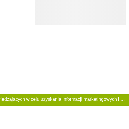
Ta Strona używa plików «cookies». Portal korzysta również z serwisu internetowego do zbierania danych technicznych o odwiedzających w celu uzyskania informacji marketingowych i statystycznych. Warunki przetwarzania danych odwiedzających Stronę, patrz: