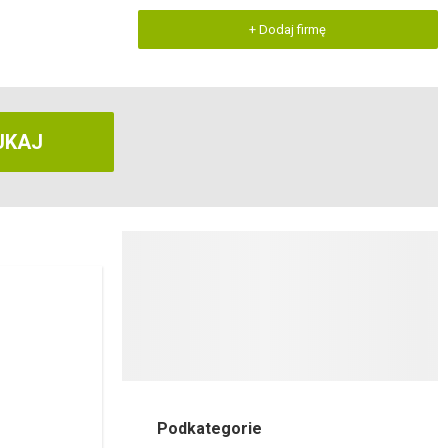
+ Dodaj firmę
UKAJ
Podkategorie