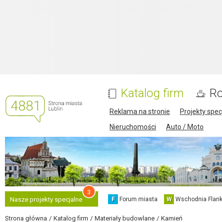
Katalog firm
Ro
Reklama na stronie
Projekty spec
Nieruchomości
Auto / Moto
3
F
Forum miasta
W
Wschodnia Flank
Nasze projekty specjalne
Strona główna
Katalog firm
Materiały budowlane
Kamień