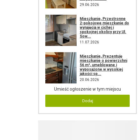
29.06.2026
Mieszkanie, Przestronne
2-pokojowe mieszkanie do
wynajęcia w cichej i
spokojnej okolicy przy Ul.
Sow...
11.07.2026
Mieszkanie, Prezentuję
mieszkanie o powierzchni
56 m², umeblowane i
wyposażone w wysokiej
jakości sp...
20.06.2026
Umieść ogłoszenie w tym miejscu
Dodaj