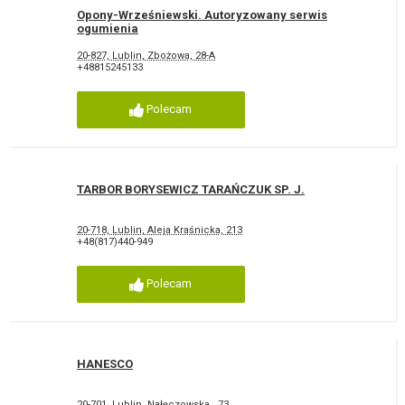
Opony-Wrześniewski. Autoryzowany serwis
ogumienia
20-827, Lublin, Zbożowa, 28-A
+48815245133
Polecam
TARBOR BORYSEWICZ TARAŃCZUK SP. J.
20-718, Lublin, Aleja Kraśnicka, 213
+48(817)440-949
Polecam
HANESCO
20-701, Lublin, Nałęczowska , 73