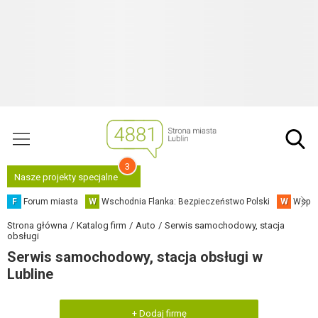
3
Nasze projekty specjalne
F
Forum miasta
W
Wschodnia Flanka: Bezpieczeństwo Polski
W
Współ
Strona główna
Katalog firm
Auto
Serwis samochodowy, stacja
obsługi
Serwis samochodowy, stacja obsługi w
Lubline
+ Dodaj firmę