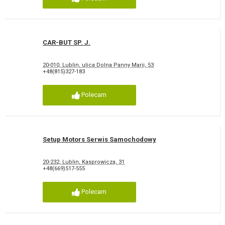
CAR-BUT SP. J.
20-010, Lublin, ulica Dolna Panny Marii, 53
+48(815)327-183
Polecam
Setup Motors Serwis Samochodowy
20-232, Lublin, Kasprowicza, 31
+48(669)517-555
Polecam