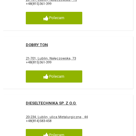
+48(815)361-399
Polecam
DOBRY TON
21-701, Lublin, Nałęczowska, 73
+48(815)361-399
Polecam
DIESELTECHNIKA SP. Z O.O.
20-234, Lublin, ulica Metalurgiczna , 44
+48(814)583-458
Polecam