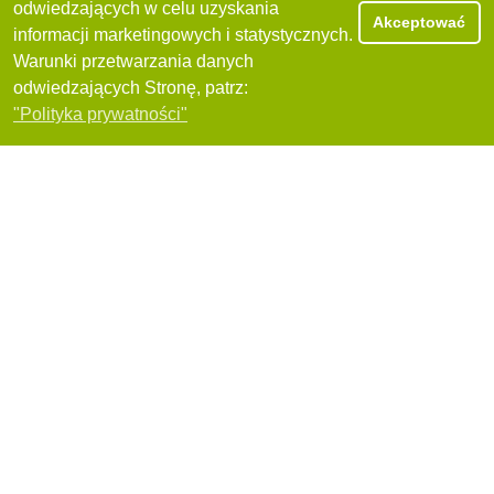
21-030 Radawiec Duży, Radawiec Duży, 121
odwiedzających w celu uzyskania
+48(784)930-888
Akceptować
informacji marketingowych i statystycznych.
Warunki przetwarzania danych
Polecam
odwiedzających Stronę, patrz:
Filtry
"Polityka prywatności"
Auto-Serwis RIMA
20-451 Lublin, Kunickiego, 185
+48(503)677-747
Polecam
Auto Perfekt Marek Mulak
20-230 Lublin, Turystyczna, 114
+48(502)350-205