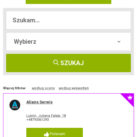
SZUKAJ
Więcej filtrów:
według oceny
według wyświetleń
Alians Serwis
Lublin, Juliana Fałata, 18
+48793361293
Polecam