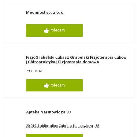
Medimost sp. z o. o.
Polecam
FizjoGrabelski Łukasz Grabelski Fizjoterapia Łuków
| Chiropraktyka | Fizjoterapia domowa
793 315 419
Polecam
Apteka Narutowicza 83
20-019, Lublin, ulica Gabriela Narutowicza , 83