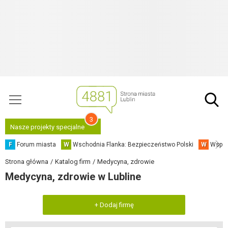
3
Nasze projekty specjalne
F
Forum miasta
W
Wschodnia Flanka: Bezpieczeństwo Polski
W
Współ
Strona główna
Katalog firm
Medycyna, zdrowie
Medycyna, zdrowie w Lubline
+ Dodaj firmę