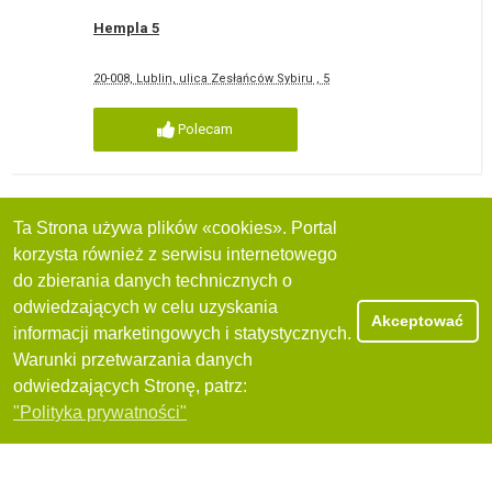
Hempla 5
20-008, Lublin, ulica Zesłańców Sybiru , 5
Polecam
Pharmacy Sylofarm
Ta Strona używa plików «cookies». Portal
korzysta również z serwisu internetowego
20-093, Lublin, ulica Witolda Chodźki , 14
do zbierania danych technicznych o
odwiedzających w celu uzyskania
Akceptować
Polecam
informacji marketingowych i statystycznych.
Warunki przetwarzania danych
odwiedzających Stronę, patrz:
Filtry
"Polityka prywatności"
Apteka Jedyna Taka
20-612, Lublin, ulica Głęboka , 8A