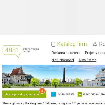
Katalog firm
Ro
Reklama na stronie
Projekty spec
Nieruchomości
Auto / Moto
3
F
Forum miasta
W
Wschodnia Flank
Nasze projekty specjalne
Strona główna
Katalog firm
Reklama, poligrafia
Pojemniki i opakowani