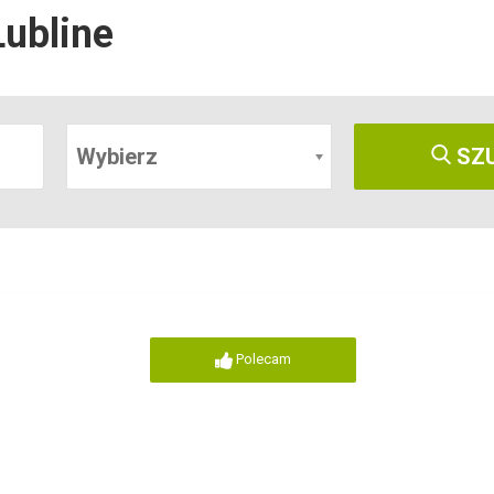
Lubline
Wybierz
SZ
Polecam