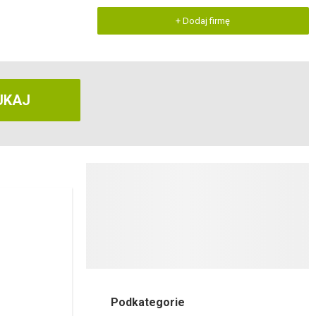
+ Dodaj firmę
UKAJ
Podkategorie