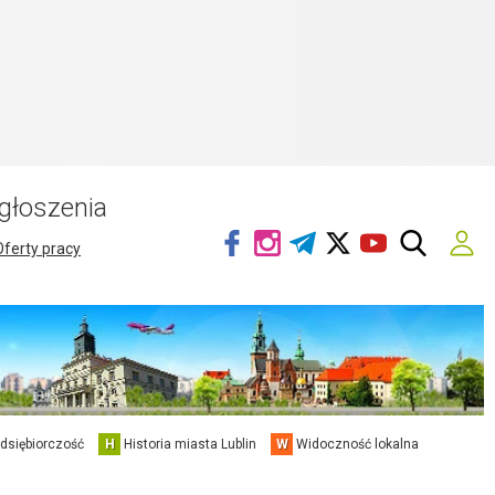
głoszenia
Oferty pracy
edsiębiorczość
H
Historia miasta Lublin
W
Widoczność lokalna