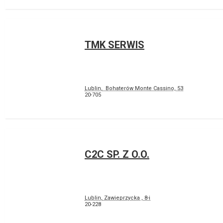
TMK SERWIS
Lublin, Bohaterów Monte Cassino, 53
20-705
C2C SP. Z O.O.
Lublin, Zawieprzycka , 8-i
20-228