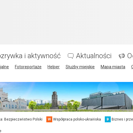
zrywka i aktywność
Aktualności
O
jalne
Fotoreportaże
Helper
Służby miejskie
Mapa miasta
a: Bezpieczeństwo Polski
W
Współpraca polsko-ukraińska
B
Biznes i prz
e