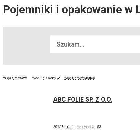
Pojemniki i opakowanie w 
Więcej filtrów:
według oceny
według wyświetleń
ABC FOLIE SP. Z O.O.
20-313, Lublin, Łęczyńska , 53