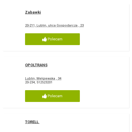
Zabawki
20-211, Lublin, ulica Gospodarcza , 23
Polecam
OPOLTRANS
Lublin, Mełgiewska , 34
20-234
,
512523201
Polecam
TORELL