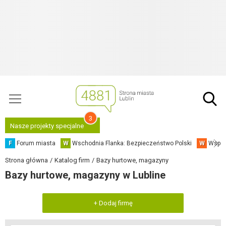
3
Nasze projekty specjalne
F
Forum miasta
W
Wschodnia Flanka: Bezpieczeństwo Polski
W
Współ
Strona główna
Katalog firm
Bazy hurtowe, magazyny
Bazy hurtowe, magazyny w Lubline
+ Dodaj firmę