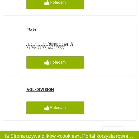
Polecam
Efekt
Lublin, ulica Diamentowa , 3
81 744 77 77
,
667227777
Polecam
AGL-DIVISION
Polecam
Filtry
Wholesale toys and art. school and office GA-BO
Ta Strona używa plików «cookies». Portal korzysta również z serwisu internetowego do zbierania danych technicznych o odwiedzających w celu uzyskania informacji marketingowych i statystycznych. Warunki przetwarzania danych odwiedzających Stronę, patrz: