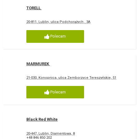
TORELL
20-811, Lublin, ulica Podchorążych , 3A
Polecam
MARMUREK
21-030, Konopnica, ulica Zemborzyce Tereszyńskie, 51
Polecam
Black Red White
20-447, Lublin, Diamentowa, 8
+48 846 850 202