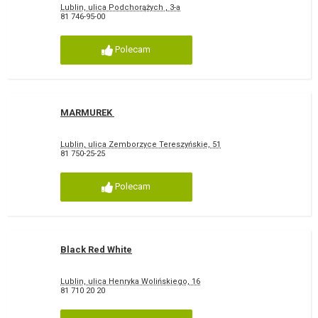
Lublin, ulica Podchorążych , 3-a
81 746-95-00
Polecam
MARMUREK
Lublin, ulica Zemborzyce Tereszyńskie, 51
81 750-25-25
Polecam
Black Red White
Lublin, ulica Henryka Wolińskiego, 16
81 710 20 20