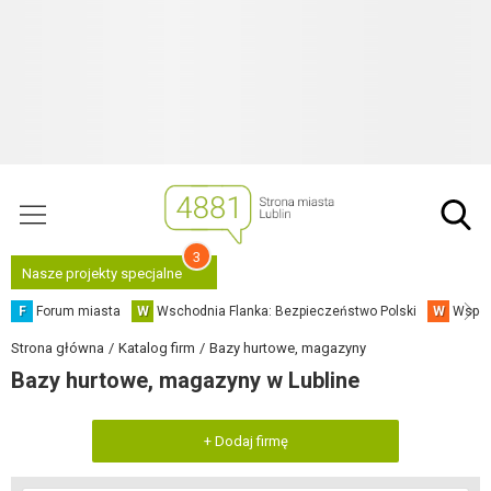
3
Nasze projekty specjalne
F
Forum miasta
W
Wschodnia Flanka: Bezpieczeństwo Polski
W
Współ
Strona główna
Katalog firm
Bazy hurtowe, magazyny
Bazy hurtowe, magazyny w Lubline
+ Dodaj firmę