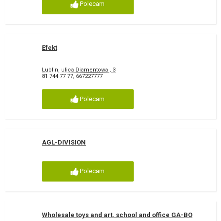
Polecam
Efekt
Lublin, ulica Diamentowa , 3
81 744 77 77
,
667227777
Polecam
AGL-DIVISION
Polecam
Wholesale toys and art. school and office GA-BO