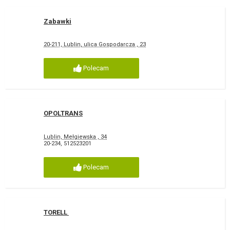
Zabawki
20-211, Lublin, ulica Gospodarcza , 23
Polecam
OPOLTRANS
Lublin, Mełgiewska , 34
20-234
,
512523201
Polecam
TORELL