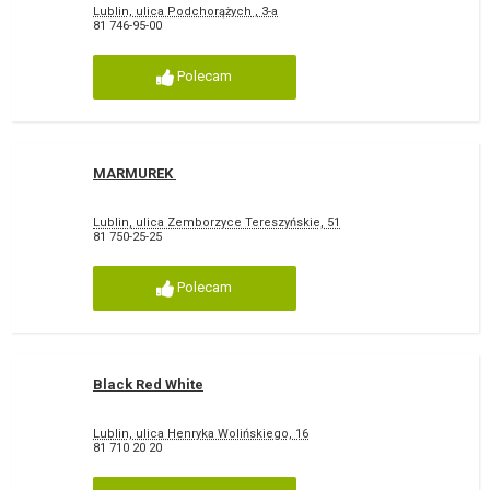
Lublin, ulica Podchorążych , 3-a
81 746-95-00
Polecam
MARMUREK
Lublin, ulica Zemborzyce Tereszyńskie, 51
81 750-25-25
Polecam
Black Red White
Lublin, ulica Henryka Wolińskiego, 16
81 710 20 20