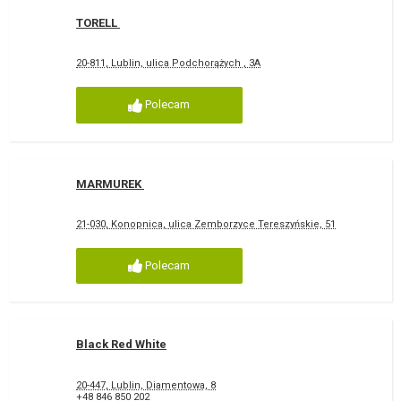
TORELL
20-811, Lublin, ulica Podchorążych , 3A
Polecam
MARMUREK
21-030, Konopnica, ulica Zemborzyce Tereszyńskie, 51
Polecam
Black Red White
20-447, Lublin, Diamentowa, 8
+48 846 850 202