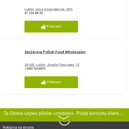
Lublin, ulica Gospodarcza, 23-h
81 534 88 30
Polecam
Spiżarnia Polish Food Wholesaler
20-325, Lublin, Józefa Franczaka, 12
+48815654899
Polecam
Ta Strona używa plików «cookies». Portal korzysta również z serwisu internetowego do zbierania danych technicznych o odwiedzających w celu uzyskania informacji marketingowych i statystycznych. Warunki przetwarzania danych odwiedzających Stronę, patrz:
〉
Reklama na stronie