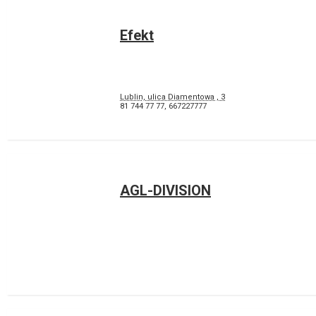
Efekt
Lublin, ulica Diamentowa , 3
81 744 77 77
,
667227777
AGL-DIVISION