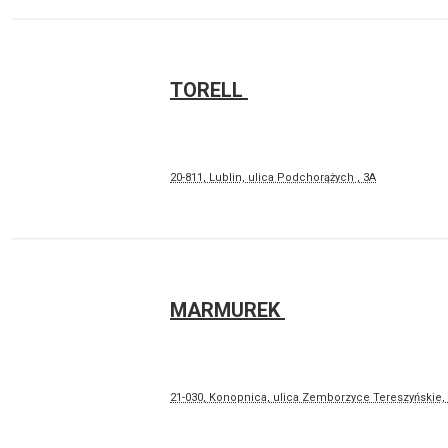
TORELL
20-811, Lublin, ulica Podchorążych , 3A
MARMUREK
21-030, Konopnica, ulica Zemborzyce Tereszyńskie,