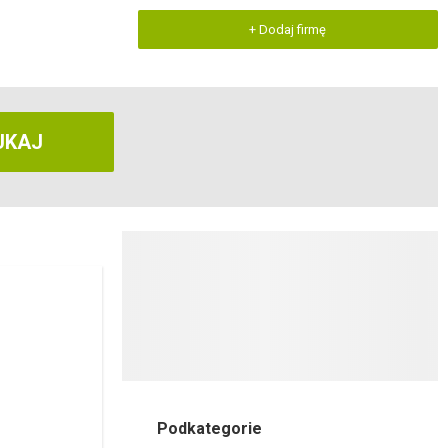
+ Dodaj firmę
UKAJ
Podkategorie