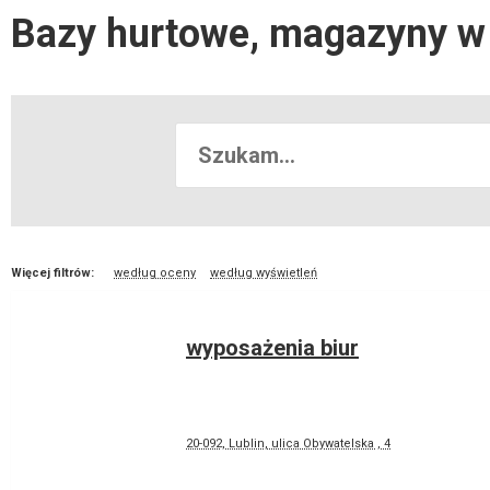
Bazy hurtowe, magazyny w 
Więcej filtrów:
według oceny
według wyświetleń
wyposażenia biur
20-092, Lublin, ulica Obywatelska , 4