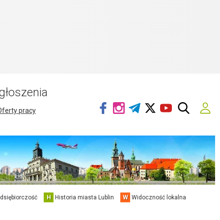
głoszenia
Oferty pracy
edsiębiorczość
H
Historia miasta Lublin
W
Widoczność lokalna