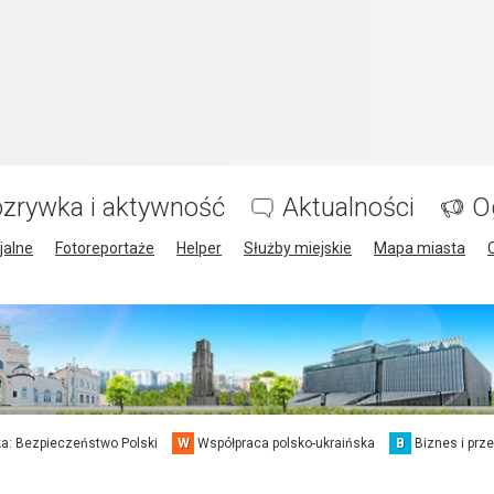
zrywka i aktywność
Aktualności
O
jalne
Fotoreportaże
Helper
Służby miejskie
Mapa miasta
a: Bezpieczeństwo Polski
W
Współpraca polsko-ukraińska
B
Biznes i prz