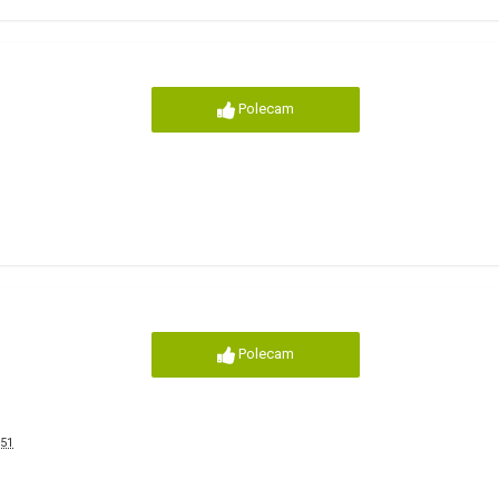
Polecam
Polecam
 51