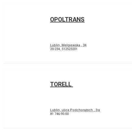
OPOLTRANS
Lublin, Mełgiewska , 34
20-234
,
512523201
TORELL
Lublin, ulica Podchorążych , 3-a
81 746-95-00