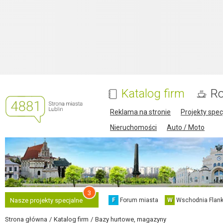
Katalog firm
Ro
Reklama na stronie
Projekty spec
Nieruchomości
Auto / Moto
3
F
Forum miasta
W
Wschodnia Flank
Nasze projekty specjalne
Strona główna
Katalog firm
Bazy hurtowe, magazyny