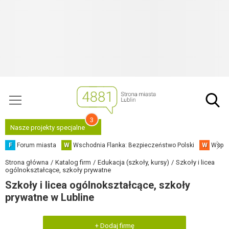
3
Nasze projekty specjalne
F
Forum miasta
W
Wschodnia Flanka: Bezpieczeństwo Polski
W
Współ
Strona główna
Katalog firm
Edukacja (szkoły, kursy)
Szkoły i licea
ogólnokształcące, szkoły prywatne
Szkoły i licea ogólnokształcące, szkoły
prywatne w Lubline
+ Dodaj firmę