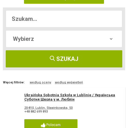
SZUKAJ
Więcej filtrów:
według oceny
według wyświetleń
Ukraińska Sobotnia Szkoła w Lublinie / Українська
Суботня Школа у м. Люблін
20-810, Lublin, Sławinkowska, 50
+48 882 699 893
Polecam